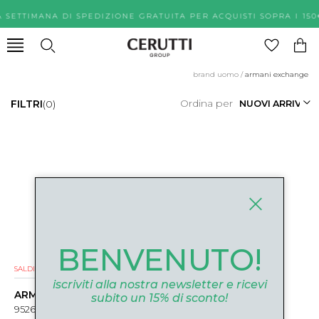
A SETTIMANA DI SPEDIZIONE GRATUITA PER ACQUISTI SOPR
brand uomo
/
armani exchange
Ordina per
FILTRI
(0)
BENVENUTO!
SALDI
iscriviti alla nostra newsletter e ricevi
ARMANI EXCHANGE
subito un 15% di sconto!
95261200020 NERO