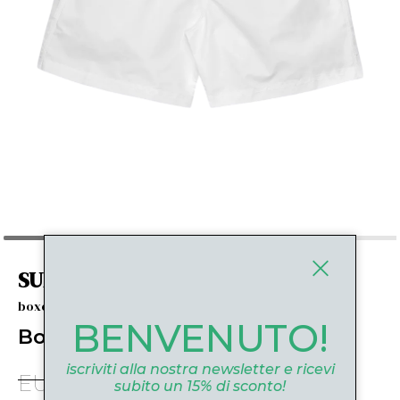
SUNDEK
boxer mare
BENVENUTO!
Boxer mare
iscriviti alla nostra newsletter e ricevi
EUR 108.00
-21%
EUR 86.00
subito un 15% di sconto!