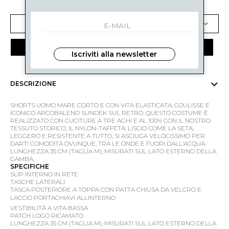
SELEZIONA UNA TAGLIA
AGGIUNGI AL CARRELLO
Iscriviti alla newsletter
DESCRIZIONE
SHORTS UOMO MARE CORTO E CON VITA ELASTICATA, COULISSE E
ICONICO ARCOBALENO SUNDEK SUL RETRO. QUESTO COSTUME È
REALIZZATO CON CUCITURE A TRE AGHI E AL 100% CON IL NOSTRO
TESSUTO STORICO, IL NYLON-TAFFETÀ: LISCIO COME LA SETA,
LEGGERO E RESISTENTE A TUTTO, SI ASCIUGA VELOCISSIMO PER
DARTI COMODITÀ OVUNQUE, TRA LE ONDE E FUORI DALL'ACQUA.
LUNGHEZZA 35 CM (TAGLIA M), MISURATI SUL LATO ESTERNO DELLA
GAMBA.
SPECIFICHE
SLIP INTERNO IN RETE
TASCHE LATERALI
TASCA POSTERIORE A TOPPA CON PATTA CHIUSA DA VELCRO E
LACCIO PORTACHIAVI ALLINTERNO
VESTIBILITÀ A VITA BASSA
PATCH LOGO RICAMATO
LUNGHEZZA 35 CM (TAGLIA M), MISURATI SUL LATO ESTERNO DELLA