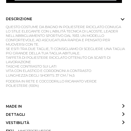
DESCRIZIONE
QUESTO COSTUME DA BAGNO IN POLIESTERE RICICLATO CONIUGA
LO STILE ELEGANTE CON L'ABILITÀ TECNICA DI LACOSTE, LEADER
NELL'ABBIGLIAMENTO SPORTIVO DAL 1933. UN MODELLO
CONFORTEVOLE, AD ASCIUGATURA RAPIDA E PENSATO PER
MUOVERSI CON TE.
SE ESITI TRA DUE TAGLIE, TI CONSIGLIAMO DI SCEGLIERE UNA TAGLIA
PIÙ GRANDE DELLA TUA TAGLIA ABITUALE.
TAFFETÀ DI POLIESTERE RICICLATO OTTENUTO DA SCARTI DI
LAVORAZIONE
TASCHE CONTRASTO SUI LATI
VITA CON ELASTICO E CORDONCINI A CONTRASTO
LUNGHEZZA DEGLI SHORTS: 37 CM / 14,5
FODERA IN RETE E COCCODRILLO RICAMATO VERDE
POLIESTERE (100%)
MADE IN
DETTAGLI
VESTIBILITÀ
SKU
MH6270S30 VERDE