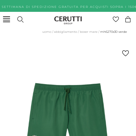
A SETTIMANA DI SPEDIZIONE GRATUITA PER ACQUISTI SOPRA
uomo
/
abbigliamento
/
boxer mare
/
mh6270s30 verde