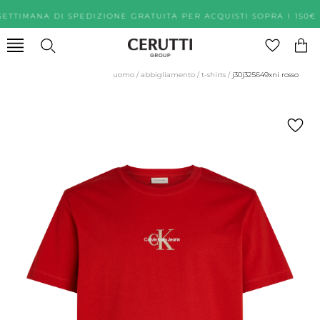
SETTIMANA DI SPEDIZIONE GRATUITA PER ACQUISTI SOPRA I
uomo
/
abbigliamento
/
t-shirts
/
j30j325649xni rosso