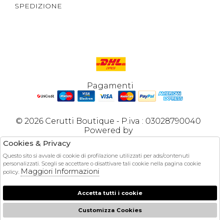
SPEDIZIONE
Pagamenti
© 2026 Cerutti Boutique - P.iva : 03028790040
Powered by
Cookies & Privacy
Atelier
società
Questo sito si avvale di cookie di profilazione utilizzati per ads/contenuti
personalizzati. Scegli se accettare o disattivare tali cookie nella pagina cookie
gruppo Zucchetti
Maggiori Informazioni
policy.
Accetta tutti i cookie
Customizza Cookies