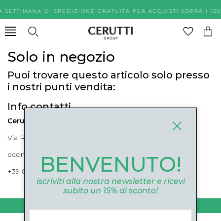
A SETTIMANA DI SPEDIZIONE GRATUITA PER ACQUISTI SOPR
Solo in negozio
Puoi trovare questo articolo solo presso
i nostri punti vendita:
Info contatti
Cerutti Boutique
Via Roma, 52 Cuneo 12100 Cuneo
ecommerce@ceruttigroup.com
BENVENUTO!
+39 0171694239
iscriviti alla nostra newsletter e ricevi
subito un 15% di sconto!