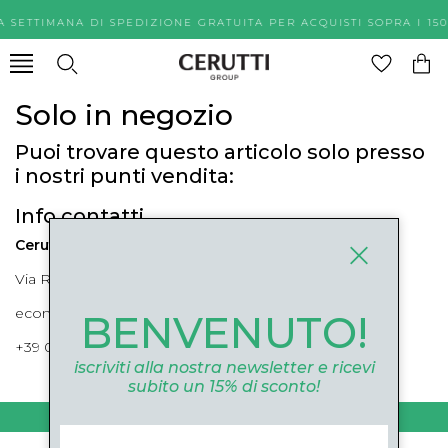
A SETTIMANA DI SPEDIZIONE GRATUITA PER ACQUISTI SOPR
Solo in negozio
Puoi trovare questo articolo solo presso
i nostri punti vendita:
Info contatti
Cerutti Boutique
Via Roma, 52 Cuneo 12100 Cuneo
ecommerce@ceruttigroup.com
BENVENUTO!
+39 0171694239
iscriviti alla nostra newsletter e ricevi
subito un 15% di sconto!