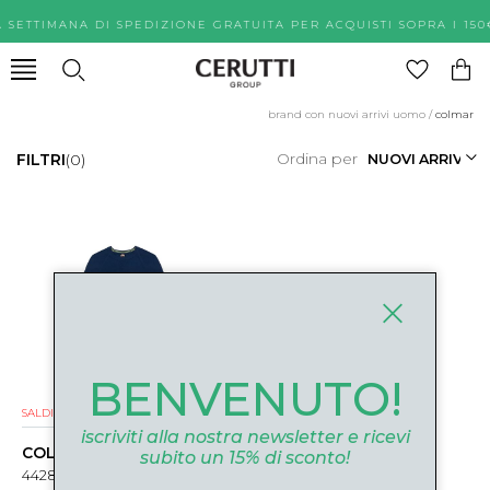
A SETTIMANA DI SPEDIZIONE GRATUITA PER ACQUISTI SOPR
brand con nuovi arrivi uomo
/
colmar
Ordina per
FILTRI
(0)
BENVENUTO!
SALDI
NUOVI ARRIVI
iscriviti alla nostra newsletter e ricevi
COLMAR
subito un 15% di sconto!
4428T-3ZB68 BLU