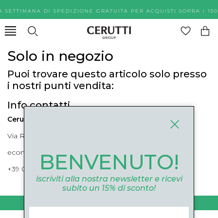
A SETTIMANA DI SPEDIZIONE GRATUITA PER ACQUISTI SOPR
Solo in negozio
Puoi trovare questo articolo solo presso
i nostri punti vendita:
Info contatti
Cerutti Boutique
Via Roma, 52 Cuneo 12100 Cuneo
ecommerce@ceruttigroup.com
BENVENUTO!
+39 0171694239
iscriviti alla nostra newsletter e ricevi
subito un 15% di sconto!