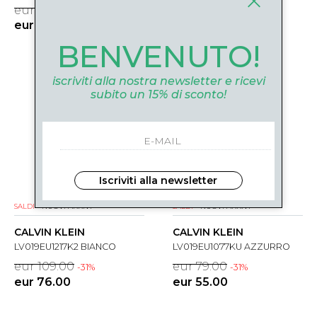
eur 79.00
eur 89.00
-31%
-31%
eur 55.00
eur 62.00
BENVENUTO!
iscriviti alla nostra newsletter e ricevi
subito un 15% di sconto!
Iscriviti alla newsletter
SALDI
NUOVI ARRIVI
SALDI
NUOVI ARRIVI
CALVIN KLEIN
CALVIN KLEIN
LV019EU1217K2 BIANCO
LV019EU1077KU AZZURRO
eur 109.00
eur 79.00
-31%
-31%
eur 76.00
eur 55.00