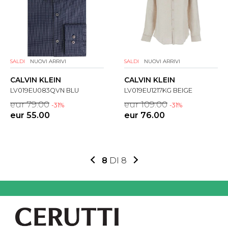
SALDI
NUOVI ARRIVI
SALDI
NUOVI ARRIVI
CALVIN KLEIN
CALVIN KLEIN
LV019EU083QVN BLU
LV019EU1217KG BEIGE
eur 79.00
eur 109.00
-31%
-31%
eur 55.00
eur 76.00
8
DI 8