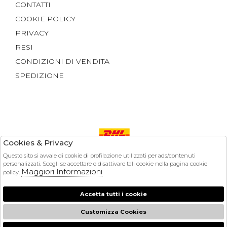
CONTATTI
COOKIE POLICY
PRIVACY
RESI
CONDIZIONI DI VENDITA
SPEDIZIONE
Cookies & Privacy
Questo sito si avvale di cookie di profilazione utilizzati per ads/contenuti
Pagamenti
personalizzati. Scegli se accettare o disattivare tali cookie nella pagina cookie
Maggiori Informazioni
policy.
© 2026 Cerutti Boutique - P.iva : 03028790040
Accetta tutti i cookie
Powered by
Customizza Cookies
Atelier