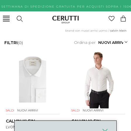
A SETTIMANA DI SPEDIZIONE GRATUITA PER ACQUISTI SOPRA
brand con nuovi arrivi uomo
/
calvin klein
Ordina per
FILTRI
(0)
SALDI
NUOVI ARRIVI
SALDI
NUOVI ARRIVI
CALVIN KLEIN
CALVIN KLEIN
LV019EU1037K2 BIANCO
LV019EU1207K2 BIANCO