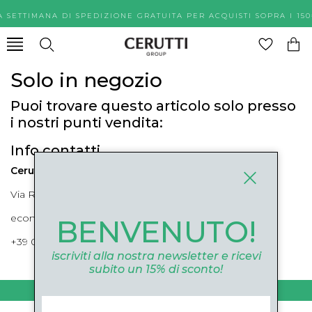
A SETTIMANA DI SPEDIZIONE GRATUITA PER ACQUISTI SOPR
Solo in negozio
Puoi trovare questo articolo solo presso
i nostri punti vendita:
Info contatti
Cerutti Boutique
Via Roma, 52 Cuneo 12100 Cuneo
ecommerce@ceruttigroup.com
BENVENUTO!
+39 0171694239
iscriviti alla nostra newsletter e ricevi
subito un 15% di sconto!