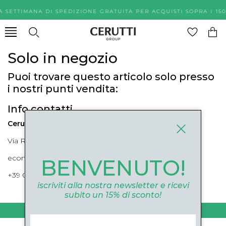
A SETTIMANA DI SPEDIZIONE GRATUITA PER ACQUISTI SOPR
Solo in negozio
Puoi trovare questo articolo solo presso
i nostri punti vendita:
Info contatti
Cerutti Boutique
Via Roma, 52 Cuneo 12100 Cuneo
ecommerce@ceruttigroup.com
BENVENUTO!
+39 0171694239
iscriviti alla nostra newsletter e ricevi
subito un 15% di sconto!