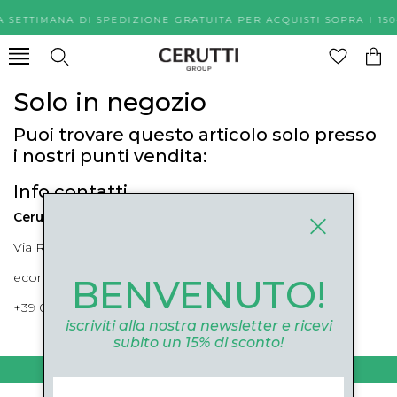
A SETTIMANA DI SPEDIZIONE GRATUITA PER ACQUISTI SOPR
Solo in negozio
Puoi trovare questo articolo solo presso
i nostri punti vendita:
Info contatti
Cerutti Boutique
Via Roma, 52 Cuneo 12100 Cuneo
ecommerce@ceruttigroup.com
BENVENUTO!
+39 0171694239
iscriviti alla nostra newsletter e ricevi
subito un 15% di sconto!