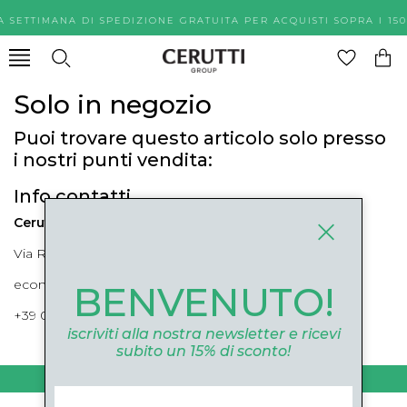
A SETTIMANA DI SPEDIZIONE GRATUITA PER ACQUISTI SOPR
Solo in negozio
Puoi trovare questo articolo solo presso
i nostri punti vendita:
Info contatti
Cerutti Boutique
Via Roma, 52 Cuneo 12100 Cuneo
ecommerce@ceruttigroup.com
BENVENUTO!
+39 0171694239
iscriviti alla nostra newsletter e ricevi
subito un 15% di sconto!