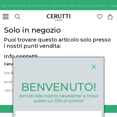
A SETTIMANA DI SPEDIZIONE GRATUITA PER ACQUISTI SOPR
Solo in negozio
Puoi trovare questo articolo solo presso
i nostri punti vendita:
Info contatti
Cerutti Boutique
Via Roma, 52 Cuneo 12100 Cuneo
ecommerce@ceruttigroup.com
BENVENUTO!
+39 0171694239
iscriviti alla nostra newsletter e ricevi
subito un 15% di sconto!