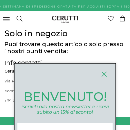
A SETTIMANA DI SPEDIZIONE GRATUITA PER ACQUISTI SOPR
Solo in negozio
Puoi trovare questo articolo solo presso
i nostri punti vendita:
Info contatti
Cerutti Boutique
Via Roma, 52 Cuneo 12100 Cuneo
ecommerce@ceruttigroup.com
BENVENUTO!
+39 0171694239
iscriviti alla nostra newsletter e ricevi
subito un 15% di sconto!