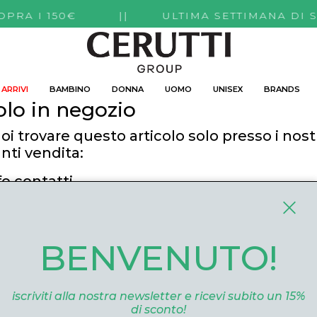
TI SOPRA I 150€ || ULTIMA SETTIMANA DI 
ARRIVI
BAMBINO
DONNA
UOMO
UNISEX
BRANDS
olo in negozio
oi trovare questo articolo solo presso i nost
nti vendita:
fo contatti
utti Boutique
 Roma, 52 Cuneo 12100 Cuneo
BENVENUTO!
ommerce@ceruttigroup.com
 0171694239
iscriviti alla nostra newsletter e ricevi subito un 15%
di sconto!