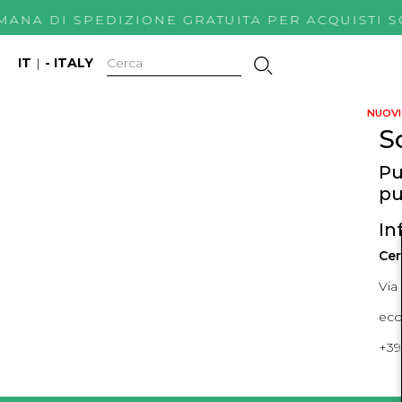
IMANA DI SPEDIZIONE GRATUITA PER ACQUIS
IT
|
- ITALY
NUOVI 
S
Pu
pu
In
Cer
Via
ec
+39