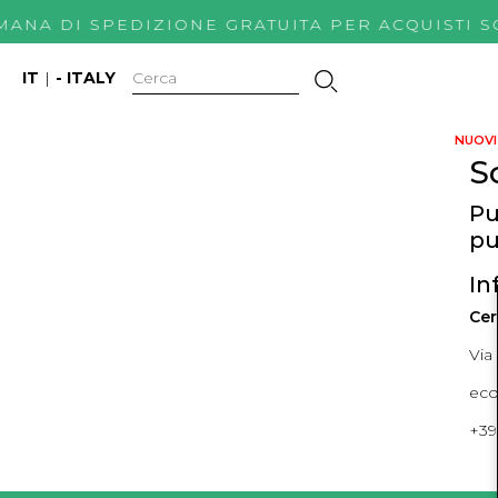
IMANA DI SPEDIZIONE GRATUITA PER ACQUIS
IT
|
- ITALY
NUOVI 
S
Pu
pu
In
Cer
Via
ec
+39