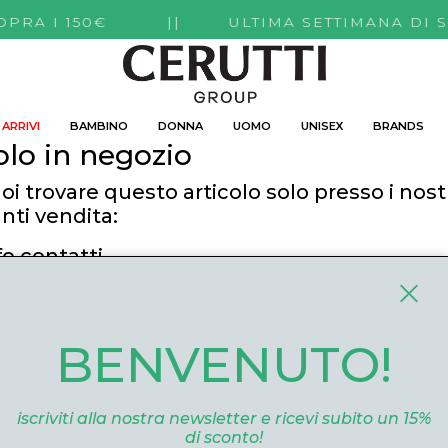
TI SOPRA I 150€ || ULTIMA SETTIMANA DI 
ARRIVI
BAMBINO
DONNA
UOMO
UNISEX
BRANDS
olo in negozio
oi trovare questo articolo solo presso i nost
nti vendita:
fo contatti
utti Boutique
 Roma, 52 Cuneo 12100 Cuneo
BENVENUTO!
ommerce@ceruttigroup.com
 0171694239
iscriviti alla nostra newsletter e ricevi subito un 15%
di sconto!