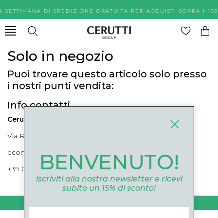
A SETTIMANA DI SPEDIZIONE GRATUITA PER ACQUISTI SOPR
Solo in negozio
Puoi trovare questo articolo solo presso
i nostri punti vendita:
Info contatti
Cerutti Boutique
Via Roma, 52 Cuneo 12100 Cuneo
ecommerce@ceruttigroup.com
BENVENUTO!
+39 0171694239
iscriviti alla nostra newsletter e ricevi
subito un 15% di sconto!