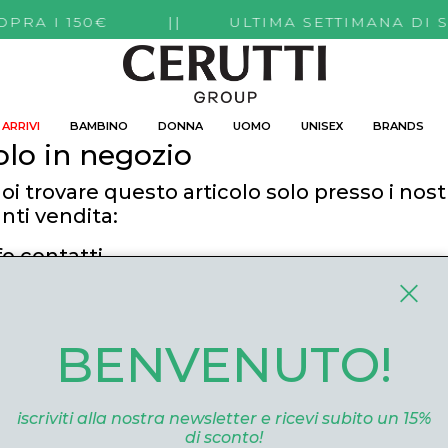
TI SOPRA I 150€ || ULTIMA SETTIMANA DI 
ARRIVI
BAMBINO
DONNA
UOMO
UNISEX
BRANDS
olo in negozio
oi trovare questo articolo solo presso i nost
nti vendita:
fo contatti
utti Boutique
 Roma, 52 Cuneo 12100 Cuneo
BENVENUTO!
ommerce@ceruttigroup.com
 0171694239
iscriviti alla nostra newsletter e ricevi subito un 15%
di sconto!