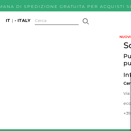
IMANA DI SPEDIZIONE GRATUITA PER ACQUIS
IT
|
- ITALY
NUOVI 
S
Pu
pu
In
Cer
Via
ec
+39