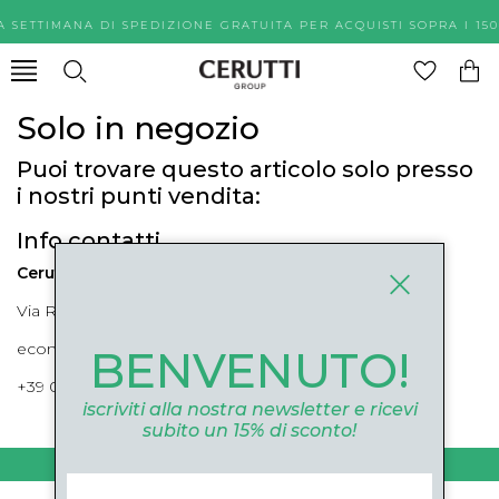
A SETTIMANA DI SPEDIZIONE GRATUITA PER ACQUISTI SOPR
Solo in negozio
Puoi trovare questo articolo solo presso
i nostri punti vendita:
Info contatti
Cerutti Boutique
Via Roma, 52 Cuneo 12100 Cuneo
ecommerce@ceruttigroup.com
BENVENUTO!
+39 0171694239
iscriviti alla nostra newsletter e ricevi
subito un 15% di sconto!